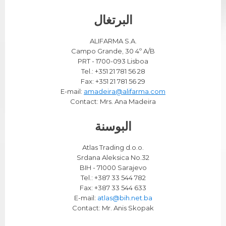
البرتغال
.ALIFARMA S.A
Campo Grande, 30 4º A/B
PRT - 1700-093 Lisboa
Tel.: +351 21 781 56 28
Fax: +351 21 781 56 29
E-mail:
amadeira@alifarma.com
Contact: Mrs. Ana Madeira
البوسنة
.Atlas Trading d.o.o
Srdana Aleksica No.32
BIH - 71000 Sarajevo
Tel.: +387 33 544 782
Fax: +387 33 544 633
E-mail:
atlas@bih.net.ba
Contact: Mr. Anis Skopak