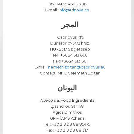
Fax: +41 55 460 26 96
E-mail:
info@trinova.ch
المجر
.Capriovus Kft
.Dunasor 073/72 hrsz
HU - 2317 Szigetcsép
Tel.: +36 24 513 660
Fax: +36 24 513 661
E-mail:
nemeth.zoltan@capriovus.eu
Contact: Mr. Dr. Nemeth Zoltan
اليونان
Alteco s.a. Food Ingredients
48, Lysandrou Str
Agios Dimitrios
GR – 17343 Athens
Tel.: +30 210 98 88 854-5
Fax: +30 210 98 88 317